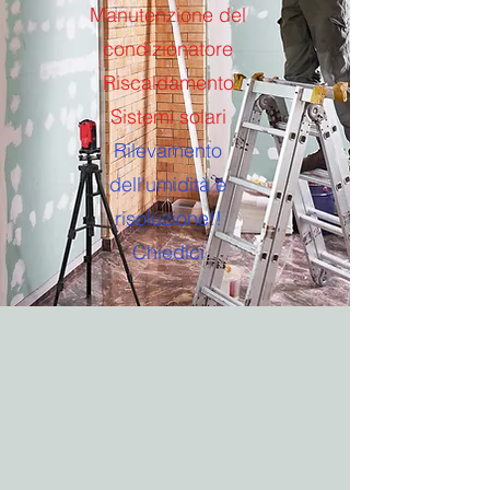
Manutenzione del
condizionatore
Riscaldamento
Sistemi solari
Rilevamento
dell'umidità e
risoluzione!!
Chiedici