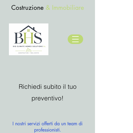
Costruzione
& Immobiliare
Richiedi subito il tuo
preventivo!
I nostri servizi offerti da un team di
professionisti.