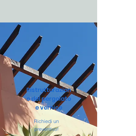
Ristrutturazion
e del pergolato
e vernice
Richiedi un
preventivo!