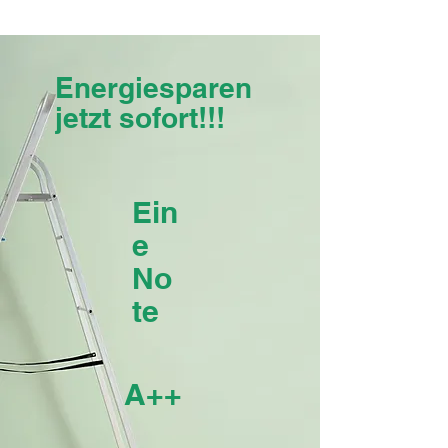
Energiesparen
jetzt sofort!!!
Ein
e
No
te
A++