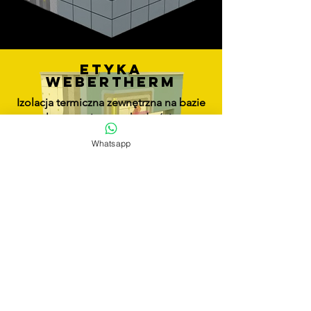
etyka
webertherm
Izolacja termiczna zewnętrzna na bazie
płyt styropianowych, do ścian
murowanych lub betonowych.
Whatsapp
Przeczytaj więcej
koło webertherm
System na bazie wełny mineralnej
i wykończenia organicznego, który
można demontować warstwa po
warstwie i poddawać recyklingowi,