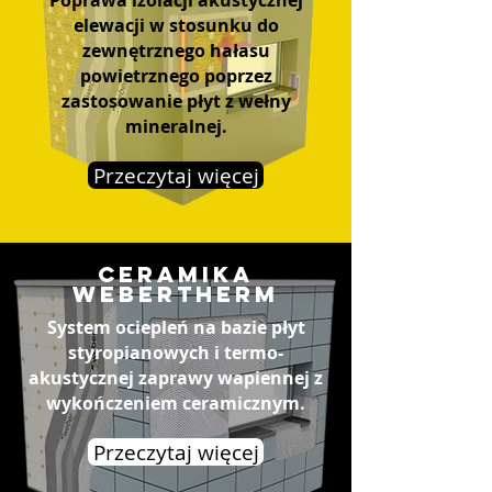
Poprawa izolacji akustycznej
elewacji w stosunku do
zewnętrznego hałasu
powietrznego poprzez
zastosowanie płyt z wełny
mineralnej.
Przeczytaj więcej
ceramika
webertherm
System ociepleń na bazie płyt
styropianowych i termo-
akustycznej zaprawy wapiennej z
wykończeniem ceramicznym.
Przeczytaj więcej