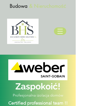
Budowa
& Nieruchomość
Zaspokoić!
Profesjonalna izolacja domów
Certified professional team !!